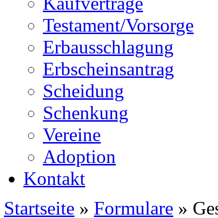
Kaufverträge
Testament/Vorsorge
Erbausschlagung
Erbscheinsantrag
Scheidung
Schenkung
Vereine
Adoption
Kontakt
Startseite
»
Formulare
» Ges
Sie sind hier