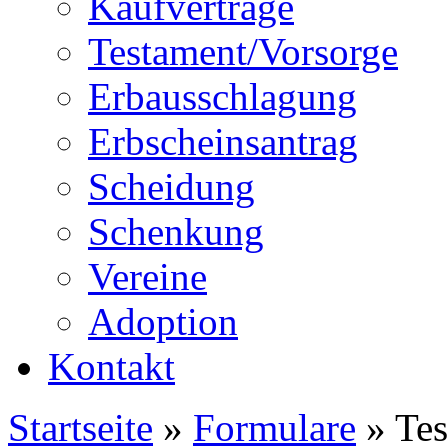
Kaufverträge
Testament/Vorsorge
Erbausschlagung
Erbscheinsantrag
Scheidung
Schenkung
Vereine
Adoption
Kontakt
Startseite
»
Formulare
» Tes
Sie sind hier