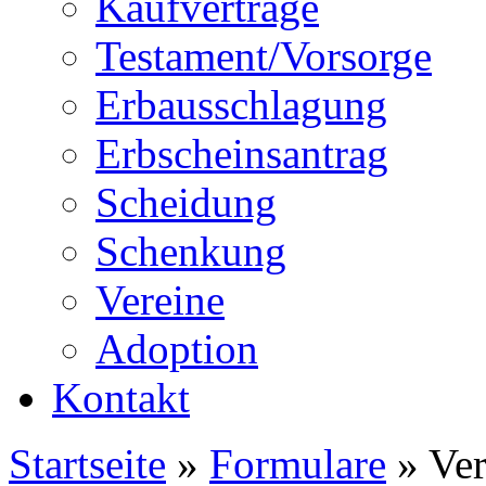
Kaufverträge
Testament/Vorsorge
Erbausschlagung
Erbscheinsantrag
Scheidung
Schenkung
Vereine
Adoption
Kontakt
Startseite
»
Formulare
» Ver
Sie sind hier